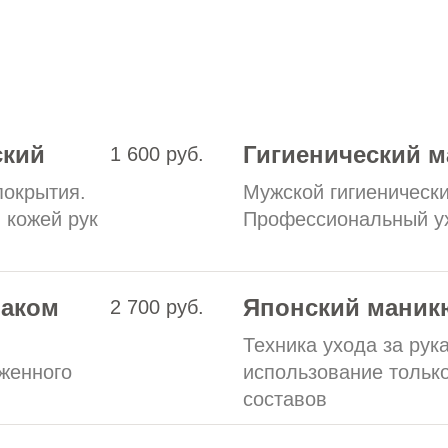
ский
Гигиенический 
1 600 руб.
покрытия.
Мужской гигиеническ
 кожей рук
Профессиональный ух
лаком
Японский маник
2 700 руб.
Техника ухода за ру
женного
использование тольк
составов