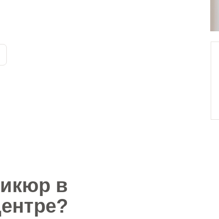
никюр в
центре?