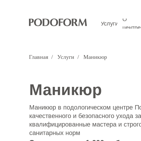
О
Услуги
О
центре
Услуги
центре
Главная
/
Услуги
/
Маникюр
Маникюр
Маникюр в подологическом центре П
качественного и безопасного ухода з
квалифицированные мастера и строг
санитарных норм