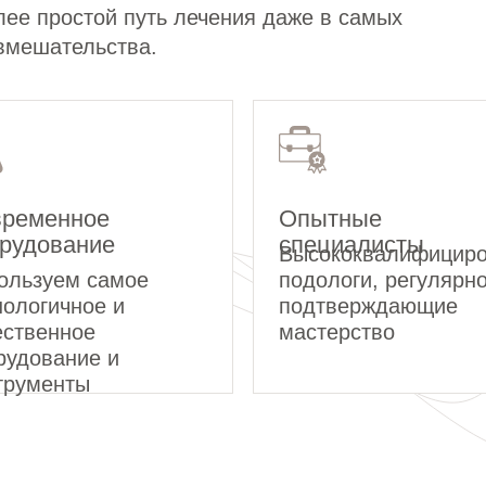
лее простой путь лечения даже в самых
 вмешательства.
ременное
Опытные
рудование
специалисты
Высококвалифицир
ользуем самое
подологи, регулярн
нологичное и
подтверждающие
ественное
мастерство
рудование и
трументы