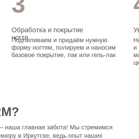
3
Обработка и покрытие
У
ногтя
Подпиливаем и придаём нужную
Н
форму ногтям, полируем и наносим
и
базовое покрытие, лак или гель-лак
м
ц
RM?
– наша главная забота! Мы стремимся
кюру в Иркутске, ведь опыт наших