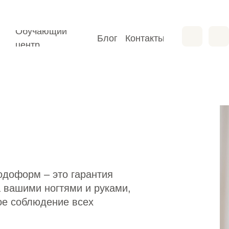
Обучающий
Блог
Контакты
Обучающий
центр
Блог
Контакты
центр
одоформ – это гарантия
а вашими ногтями и руками,
ое соблюдение всех