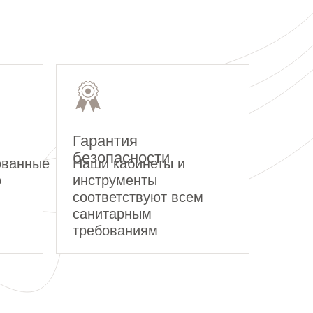
Гарантия
безопасности
ованные
Наши кабинеты и
о
инструменты
соответствуют всем
санитарным
требованиям