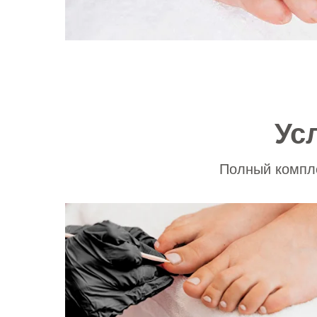
Ус
Полный компле