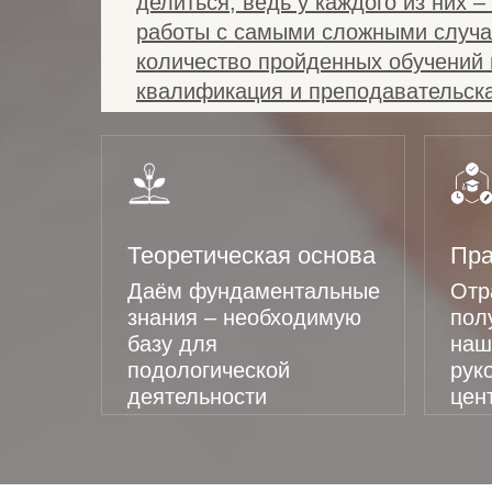
делиться, ведь у каждого из них 
работы с самыми сложными случа
количество пройденных обучений
квалификация и преподавательска
Теоретическая основа
Пра
Даём фундаментальные
Отр
знания – необходимую
пол
базу для
наш
подологической
рук
деятельности
цен