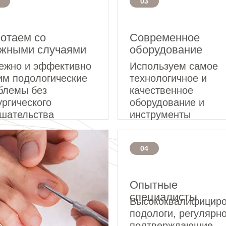
03
отаем со
Современное
жными случаями
оборудование
ежно и эффективно
Используем самое
им подологические
технологичное и
блемы без
качественное
ургического
оборудование и
шательства
инструменты
04
Опытные
специалисты
Высококвалифицир
подологи, регулярн
подтверждающие