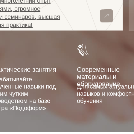
– многолетний опыт
ями, огромное
 и семинаров, высшая
я практика!
ктические занятия
Современные
материалы и
абатывайте
оборудование
ученные навыки под
Для самых актуаль
им чутким
навыков и комфортн
оводством на базе
обучения
тра «Подоформ»