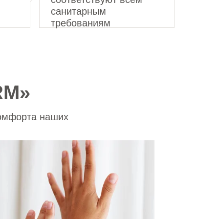
санитарным
требованиям
RM»
комфорта наших