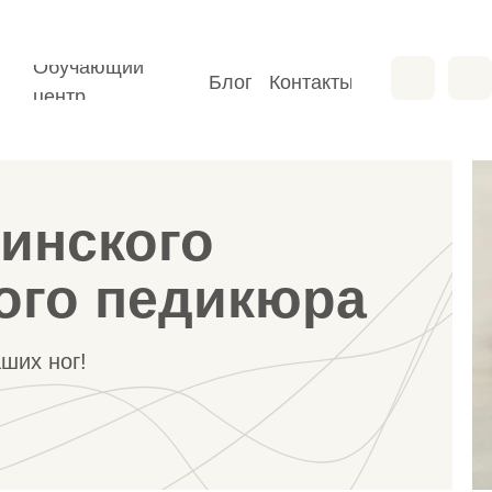
Обучающий
Блог
Контакты
Обучающий
центр
Блог
Контакты
центр
инского
кого педикюра
аших ног!