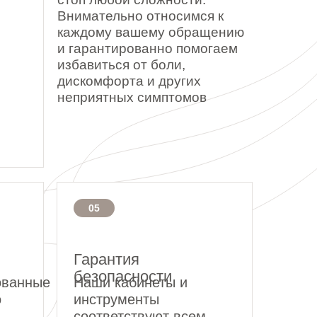
Внимательно относимся к
каждому вашему обращению
и гарантированно помогаем
избавиться от боли,
дискомфорта и других
неприятных симптомов
05
Гарантия
безопасности
ованные
Наши кабинеты и
о
инструменты
соответствуют всем