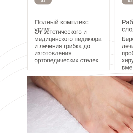
01
02
Полный комплекс
Раб
услуг
сло
От эстетического и
медицинского педикюра
Бер
и лечения грибка до
леч
изготовления
про
ортопедических стелек
хир
вме