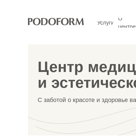
О
Услуги
О
центре
Услуги
центре
Центр медиц
и эстетичес
С заботой о красоте и здоровье в