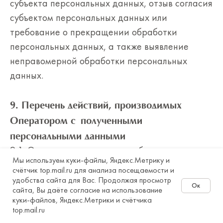
субъекта персональных данных, отзыв согласия
субъектом персональных данных или
требование о прекращении обработки
персональных данных, а также выявление
неправомерной обработки персональных
данных.
9. Перечень действий, производимых
Оператором с полученными
персональными данными
9.1. Оператор осуществляет сбор, запись,
Мы используем куки-файлы, Яндекс.Метрику и
систематизацию, накопление, хранение,
счётчик top.mail.ru для анализа посещаемости и
уточнение (обновление, изменение),
удобства сайта для Вас. Продолжая просмотр
Ок
сайта, Вы даёте согласие на использование
извлечение, использование, передачу
куки-файлов, Яндекс.Метрики и счётчика
Онлайн-запись
(распространение, предоставление, доступ),
top.mail.ru