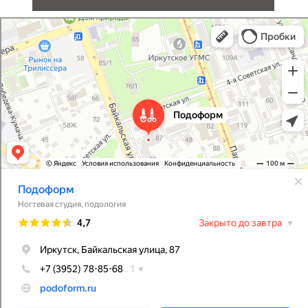
PodoForm
Подология в Иркутске