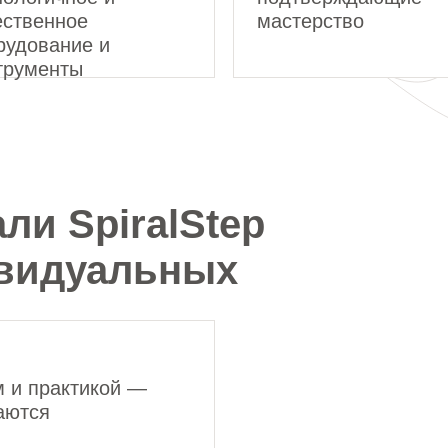
ественное
мастерство
рудование и
трументы
и SpiralStep
ивидуальных
м и практикой —
чаются