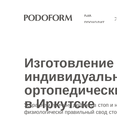
Как
С
Как
проходит
С
проходит
Изготовление
индивидуаль
ортопедическ
в Иркутске
Устраняем причину дефектов стоп и 
физиологически правильный свод ст