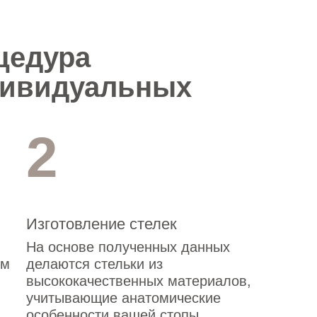
цедура
дивидуальных
телек?
2
Изготовление стелек
На основе полученных данных
ем
делаются стельки из
высококачественных материалов,
учитывающие анатомические
особенности вашей стопы