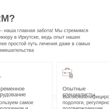
RM?
– наша главная забота! Мы стремимся
кюру в Иркутске, ведь опыт наших
лее простой путь лечения даже в самых
 вмешательства
ременное
Опытные
рудование
специалисты
Высококвалифицир
ользуем самое
подологи, регулярн
нологичное и
подтверждающие