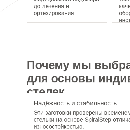
до лечения и
кач
ортезирования
обо
инс
Почему мы выбрал
для основы инд
стелек
Надёжность и стабильность
Эти заготовки проверены времене
стельки на основе SpiralStep отли
износостойкостью.